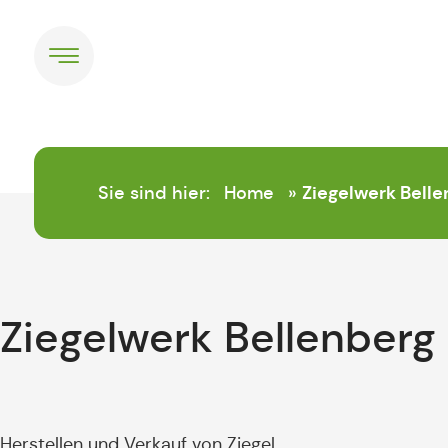
springen
Ziegelwerk Bell
Sie sind hier:
Home
»
Ziegelwerk Bellenber
Herstellen und Verkauf von Ziegel