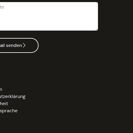
ail senden
m
tzerklärung
heit
sprache