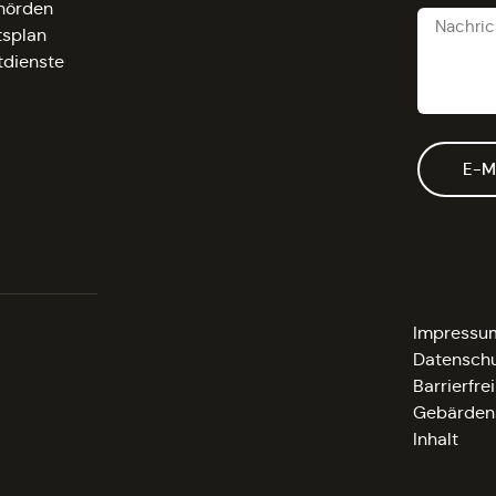
hörden
tsplan
tdienste
E-M
Impressu
Datenschu
Barrierfrei
Gebärden
Inhalt