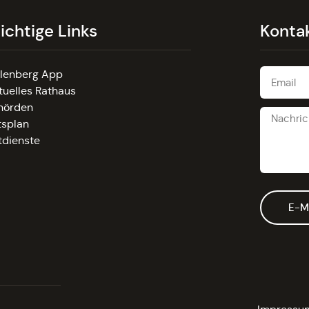
ichtige Links
Konta
llenberg App
tuelles Rathaus
hörden
tsplan
tdienste
E-M