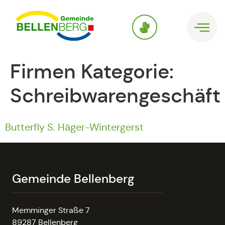
springen
Firmen Kategorie:
Schreibwarengeschäft
Butterfly S. Häger-Wintergerst
Gemeinde Bellenberg
Memminger Straße 7
89287 Bellenberg