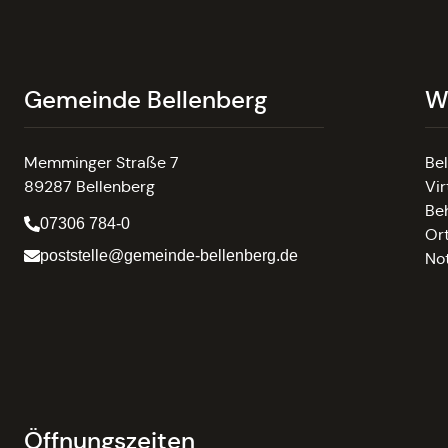
Gemeinde Bellenberg
W
Memminger Straße 7
Be
89287 Bellenberg
Vir
Be
07306 784-0
Or
poststelle@gemeinde-bellenberg.de
No
Öffnungszeiten