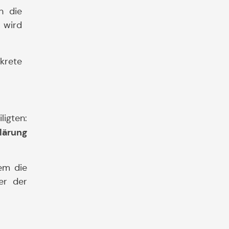
n die
 wird
krete
ligten:
lärung
em die
er der