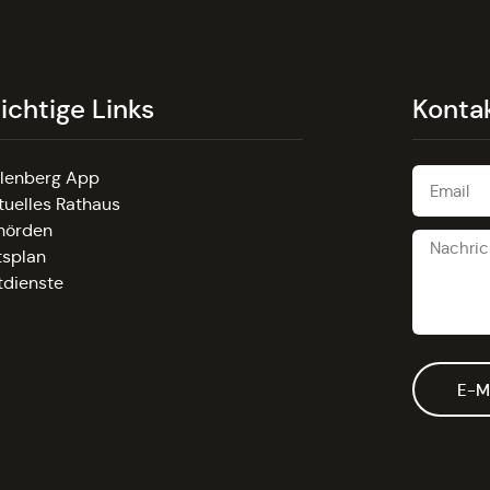
ichtige Links
Konta
llenberg App
tuelles Rathaus
hörden
tsplan
tdienste
E-M