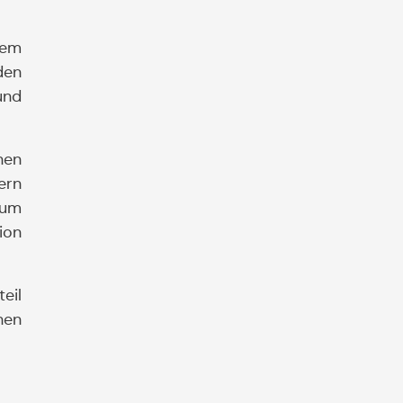
dem
den
und
nen
ern
Zum
ion
eil
hen