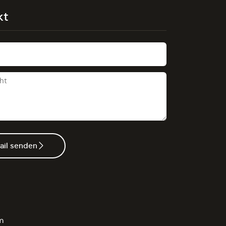
kt
ail senden
m