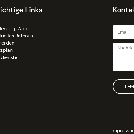
ichtige Links
Konta
llenberg App
tuelles Rathaus
hörden
tsplan
tdienste
E-M
Impressu