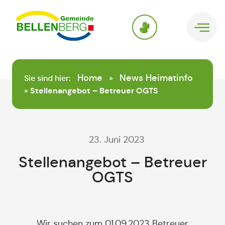
springen
Home
News Heimatinfo
Sie sind hier:
»
»
Stellenangebot – Betreuer OGTS
23. Juni 2023
Stellenangebot – Betreuer
OGTS
Wir suchen zum 01.09.2023 Betreuer