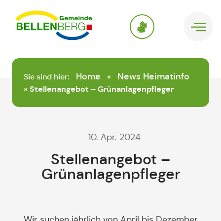
springen
Home
News Heimatinfo
Sie sind hier:
»
»
Stellenangebot – Grünanlagenpfleger
10. Apr. 2024
Stellenangebot –
Grünanlagenpfleger
Wir suchen jährlich von April bis Dezember